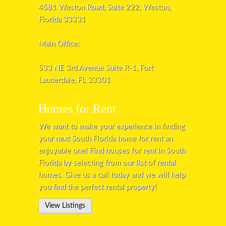
4581 Weston Road, Suite 222, Weston,
Florida 33331
Main Office:
533 NE 3rd Avenue Suite R-1, Fort
Lauderdale, FL 33301
Homes for Rent
We want to make your experience in finding
your next South Florida home for rent an
enjoyable one! Find houses for rent in South
Florida by selecting from our list of rental
homes. Give us a call today and we will help
you find the perfect rental property!
View Listings